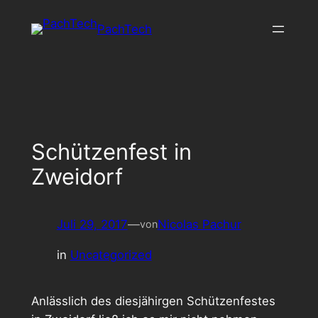
Zum
PachTech
Inhalt
springen
Schützenfest in
Zweidorf
Juli 29, 2017
—
Nicolas Pachur
von
in
Uncategorized
Anlässlich des diesjähirgen Schützenfestes